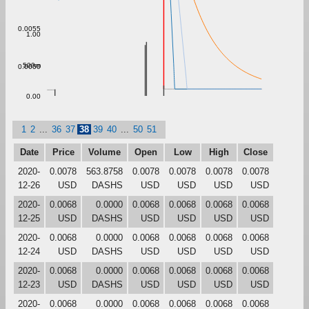
0.0055
1.00
500m
0.0050
0.00
1
2
...
36
37
38
39
40
...
50
51
Date
Price
Volume
Open
Low
High
Close
2020-
0.0078
563.8758
0.0078
0.0078
0.0078
0.0078
12-26
USD
DASHS
USD
USD
USD
USD
2020-
0.0068
0.0000
0.0068
0.0068
0.0068
0.0068
12-25
USD
DASHS
USD
USD
USD
USD
2020-
0.0068
0.0000
0.0068
0.0068
0.0068
0.0068
12-24
USD
DASHS
USD
USD
USD
USD
2020-
0.0068
0.0000
0.0068
0.0068
0.0068
0.0068
12-23
USD
DASHS
USD
USD
USD
USD
2020-
0.0068
0.0000
0.0068
0.0068
0.0068
0.0068