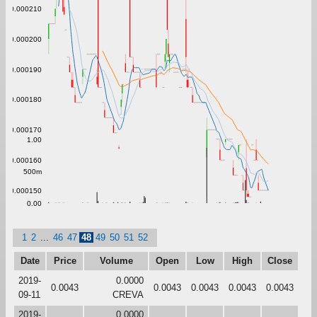
0.000210
0.000200
0.000190
0.000180
0.000170
1.00
0.000160
500m
0.000150
0.00
1
2
...
46
47
48
49
50
51
52
Date
Price
Volume
Open
Low
High
Close
2019-
0.0000
0.0043
0.0043
0.0043
0.0043
0.0043
09-11
CREVA
2019-
0.0000