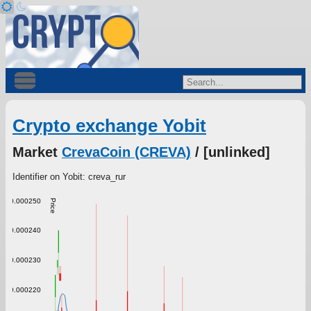
Crypto exchange Yobit
Market
CrevaCoin (CREVA)
/ [unlinked]
Identifier on Yobit: creva_rur
0.000250
Price
0.000240
0.000230
0.000220