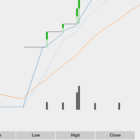
n
Low
High
Close