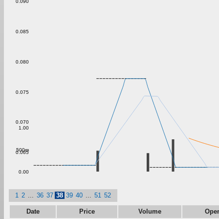
0.090
0.085
0.080
0.075
0.070
1.00
500m
0.065
0.00
1
2
...
36
37
38
39
40
...
51
52
Date
Price
Volume
Ope