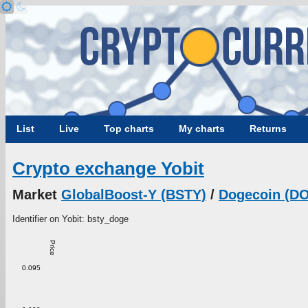
List
Live
Top charts
My charts
Returns
Crypto exchange Yobit
Market
GlobalBoost-Y (BSTY)
/
Dogecoin (D
Identifier on Yobit: bsty_doge
Price
0.095