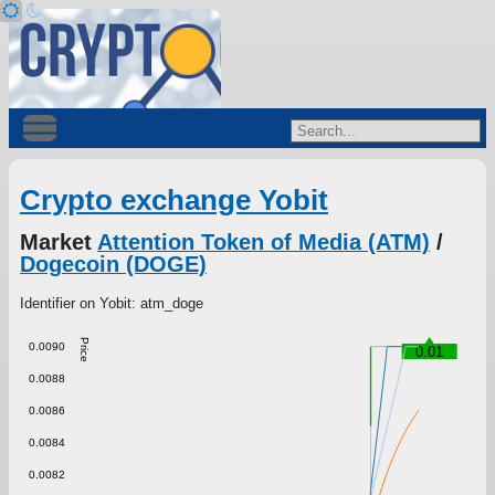
Crypto exchange Yobit
Market
Attention Token of Media (ATM)
/
Dogecoin (DOGE)
Identifier on Yobit: atm_doge
Price
0.0090
0.01
0.0088
0.0086
0.0084
0.0082