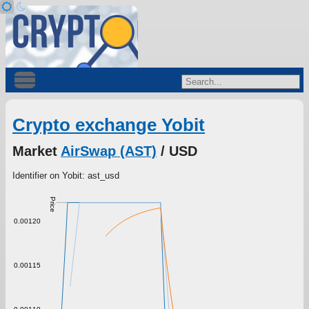
Crypto exchange Yobit
Market
AirSwap (AST)
/ USD
Identifier on Yobit: ast_usd
Price
0.00120
0.00115