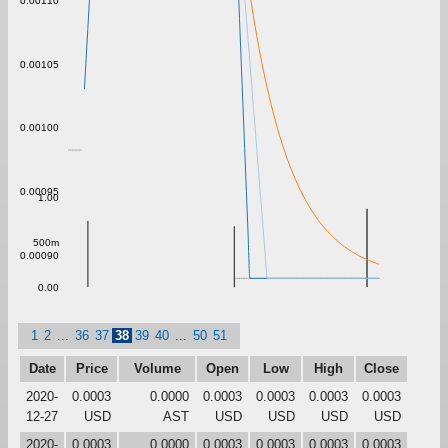
0.00110
0.00105
0.00100
0.00095
1.00
500m
0.00090
0.00
1
2
...
36
37
38
39
40
...
50
51
Date
Price
Volume
Open
Low
High
Close
2020-
0.0003
0.0000
0.0003
0.0003
0.0003
0.0003
12-27
USD
AST
USD
USD
USD
USD
2020-
0.0003
0.0000
0.0003
0.0003
0.0003
0.0003