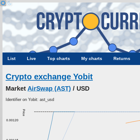
List
Live
Top charts
My charts
Returns
Crypto exchange Yobit
Market
AirSwap (AST)
/ USD
Identifier on Yobit: ast_usd
Price
0.00120