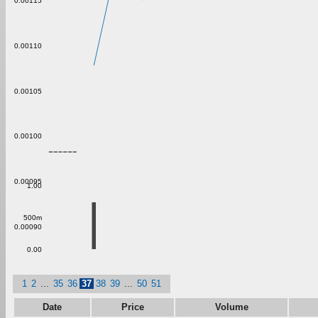
0.00115
0.00110
0.00105
0.00100
0.00095
1.00
500m
0.00090
0.00
1
2
...
35
36
37
38
39
...
50
51
Date
Price
Volume