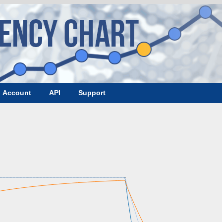
Account
API
Support