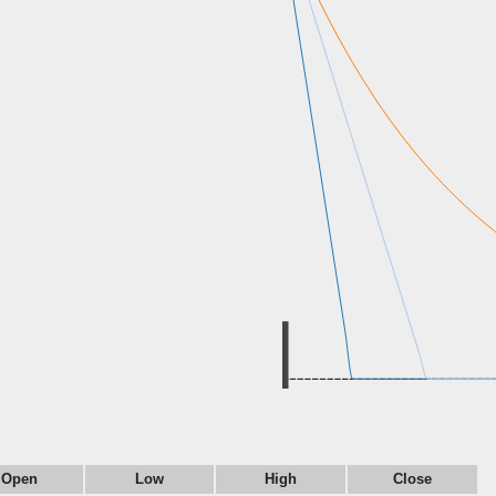
Open
Low
High
Close