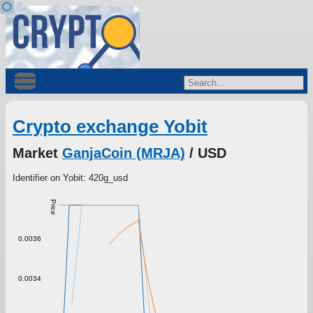
Crypto exchange Yobit
Market
GanjaCoin (MRJA)
/ USD
Identifier on Yobit: 420g_usd
Price
0.0036
0.0034