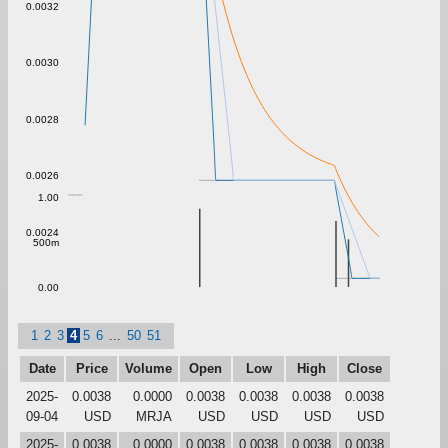
0.0032
0.0030
0.0028
0.0026
1.00
0.0024
500m
0.00
1
2
3
4
5
6
...
50
51
Date
Price
Volume
Open
Low
High
Close
2025-
0.0038
0.0000
0.0038
0.0038
0.0038
0.0038
09-04
USD
MRJA
USD
USD
USD
USD
2025-
0.0038
0.0000
0.0038
0.0038
0.0038
0.0038