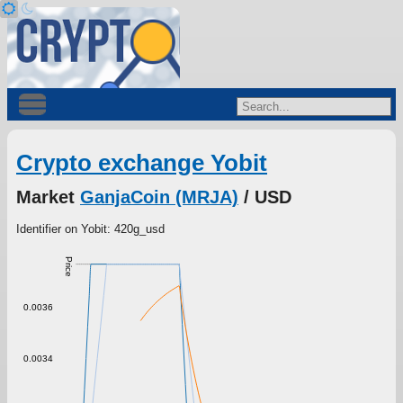
Crypto exchange Yobit
Market
GanjaCoin (MRJA)
/ USD
Identifier on Yobit: 420g_usd
Price
0.0036
0.0034