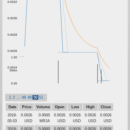
0.0032
0.0030
0.0028
0.0026
1.00
0.0024
500m
0.00
1
2
...
48
49
50
51
Date
Price
Volume
Open
Low
High
Close
2019-
0.0026
0.0000
0.0026
0.0026
0.0026
0.0026
05-03
USD
MRJA
USD
USD
USD
USD
2019-
0.0026
0.0000
0.0026
0.0026
0.0026
0.0026