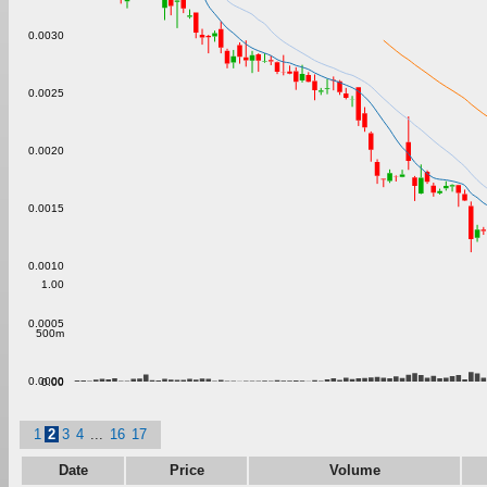
0.0030
0.0025
0.0020
0.0015
0.0010
1.00
0.0005
500m
0.0000
0.00
1
2
3
4
...
16
17
Date
Price
Volume