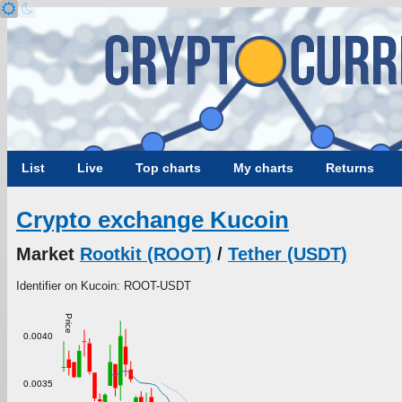
List
Live
Top charts
My charts
Returns
Crypto exchange Kucoin
Market
Rootkit (ROOT)
/
Tether (USDT)
Identifier on Kucoin: ROOT-USDT
Price
0.0040
0.0035