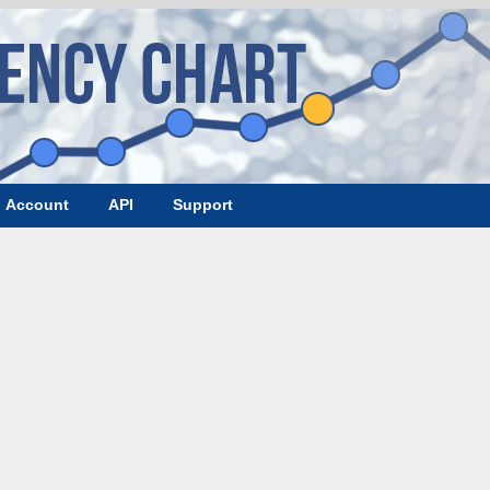
Account
API
Support