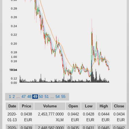
0.28
0.26
0.24
0.22
0.20
0.18
1.00
0.16
500m
0.14
0.12
0.00
1
2
...
47
48
49
50
51
...
54
55
Date
Price
Volume
Open
Low
High
Close
2020-
0.0438
2,453,777.0000
0.0442
0.0428
0.0444
0.0434
01-13
EUR
XLM
EUR
EUR
EUR
EUR
2020-
0.0439
2,448,582.0000
0.0435
0.0431
0.0445
0.0442