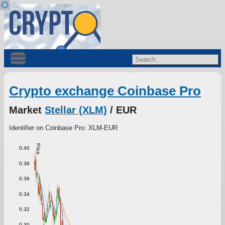
Crypto exchange Coinbase Pro
Market
Stellar (XLM)
/ EUR
Identifier on Coinbase Pro: XLM-EUR
Price
0.40
0.38
0.36
0.34
0.32
0.30