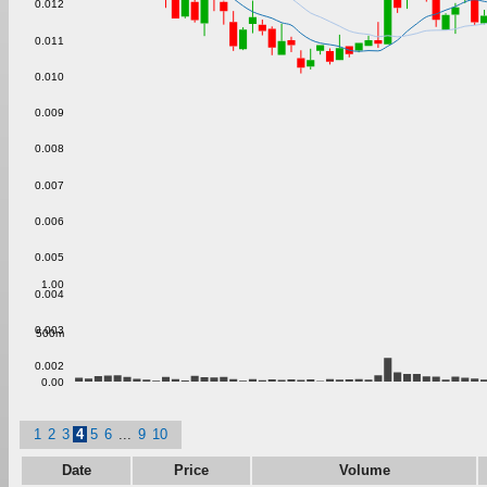
0.012
0.011
0.010
0.009
0.008
0.007
0.006
0.005
1.00
0.004
0.003
500m
0.002
0.00
1
2
3
4
5
6
...
9
10
Date
Price
Volume