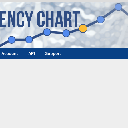
Account
API
Support