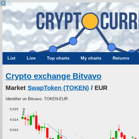
List
Live
Top charts
My charts
Returns
Crypto exchange Bitvavo
Market
SwapToken (TOKEN)
/ EUR
Identifier on Bitvavo: TOKEN-EUR
0.015
Price
0.014
0.013