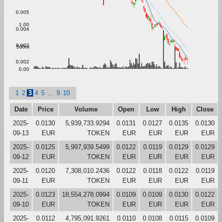
0.005
1.00
0.004
0.003
500m
0.002
0.00
1
2
3
4
5
...
9
10
Date
Price
Volume
Open
Low
High
Close
2025-
0.0130
5,939,733.9294
0.0131
0.0127
0.0135
0.0130
09-13
EUR
TOKEN
EUR
EUR
EUR
EUR
2025-
0.0125
5,997,939.5499
0.0122
0.0119
0.0129
0.0129
09-12
EUR
TOKEN
EUR
EUR
EUR
EUR
2025-
0.0120
7,308,010.2436
0.0122
0.0118
0.0122
0.0119
09-11
EUR
TOKEN
EUR
EUR
EUR
EUR
2025-
0.0123
18,554,278.0994
0.0109
0.0109
0.0130
0.0122
09-10
EUR
TOKEN
EUR
EUR
EUR
EUR
2025-
0.0112
4,795,091.9261
0.0110
0.0108
0.0115
0.0109