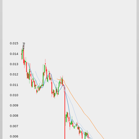
0.015
Price
0.014
0.013
0.012
0.011
0.010
0.009
0.008
0.007
0.006