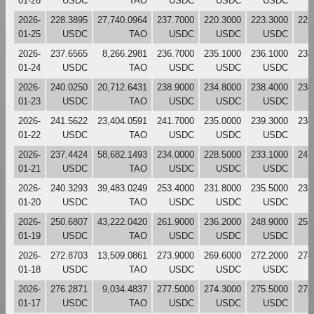
01-26
USDC
TAO
USDC
USDC
USDC
2026-
228.3895
27,740.0964
237.7000
220.3000
223.3000
222
01-25
USDC
TAO
USDC
USDC
USDC
2026-
237.6565
8,266.2981
236.7000
235.1000
236.1000
238
01-24
USDC
TAO
USDC
USDC
USDC
2026-
240.0250
20,712.6431
238.9000
234.8000
238.4000
238
01-23
USDC
TAO
USDC
USDC
USDC
2026-
241.5622
23,404.0591
241.7000
235.0000
239.3000
238
01-22
USDC
TAO
USDC
USDC
USDC
2026-
237.4424
58,682.1493
234.0000
228.5000
233.1000
247
01-21
USDC
TAO
USDC
USDC
USDC
2026-
240.3293
39,483.0249
253.4000
231.8000
235.5000
233
01-20
USDC
TAO
USDC
USDC
USDC
2026-
250.6807
43,222.0420
261.9000
236.2000
248.9000
251
01-19
USDC
TAO
USDC
USDC
USDC
2026-
272.8703
13,509.0861
273.9000
269.6000
272.2000
274
01-18
USDC
TAO
USDC
USDC
USDC
2026-
276.2871
9,034.4837
277.5000
274.3000
275.5000
275
01-17
USDC
TAO
USDC
USDC
USDC