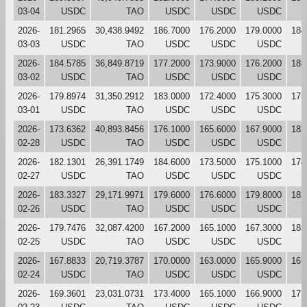
03-04
USDC
TAO
USDC
USDC
USDC
2026-
181.2965
30,438.9492
186.7000
176.2000
179.0000
184
03-03
USDC
TAO
USDC
USDC
USDC
2026-
184.5785
36,849.8719
177.2000
173.9000
176.2000
188
03-02
USDC
TAO
USDC
USDC
USDC
2026-
179.8974
31,350.2912
183.0000
172.4000
175.3000
175
03-01
USDC
TAO
USDC
USDC
USDC
2026-
173.6362
40,893.8456
176.1000
165.6000
167.9000
182
02-28
USDC
TAO
USDC
USDC
USDC
2026-
182.1301
26,391.1749
184.6000
173.5000
175.1000
174
02-27
USDC
TAO
USDC
USDC
USDC
2026-
183.3327
29,171.9971
179.6000
176.6000
179.8000
183
02-26
USDC
TAO
USDC
USDC
USDC
2026-
179.7476
32,087.4200
167.2000
165.1000
167.3000
183
02-25
USDC
TAO
USDC
USDC
USDC
2026-
167.8833
20,719.3787
170.0000
163.0000
165.9000
167
02-24
USDC
TAO
USDC
USDC
USDC
2026-
169.3601
23,031.0731
173.4000
165.1000
166.9000
171