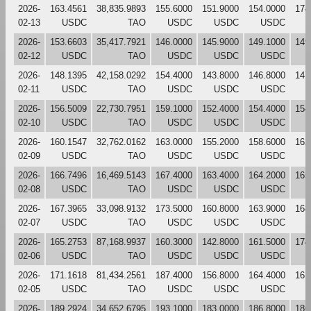
2026-
163.4561
38,835.9893
155.6000
151.9000
154.0000
174
02-13
USDC
TAO
USDC
USDC
USDC
2026-
153.6603
35,417.7921
146.0000
145.9000
149.1000
149
02-12
USDC
TAO
USDC
USDC
USDC
2026-
148.1395
42,158.0292
154.4000
143.8000
146.8000
147
02-11
USDC
TAO
USDC
USDC
USDC
2026-
156.5009
22,730.7951
159.1000
152.4000
154.4000
154
02-10
USDC
TAO
USDC
USDC
USDC
2026-
160.1547
32,762.0162
163.0000
155.2000
158.6000
162
02-09
USDC
TAO
USDC
USDC
USDC
2026-
166.7496
16,469.5143
167.4000
163.4000
164.2000
165
02-08
USDC
TAO
USDC
USDC
USDC
2026-
167.3965
33,098.9132
173.5000
160.8000
163.9000
168
02-07
USDC
TAO
USDC
USDC
USDC
2026-
165.2753
87,168.9937
160.3000
142.8000
161.5000
174
02-06
USDC
TAO
USDC
USDC
USDC
2026-
171.1618
81,434.2561
187.4000
156.8000
164.4000
161
02-05
USDC
TAO
USDC
USDC
USDC
2026-
189.2924
34,652.6795
193.1000
183.0000
186.8000
186