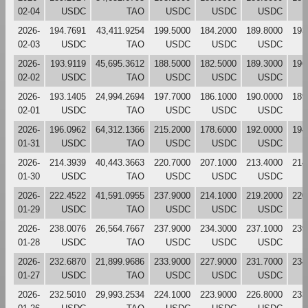
02-04
USDC
TAO
USDC
USDC
USDC
2026-
194.7691
43,411.9254
199.5000
184.2000
189.8000
193
02-03
USDC
TAO
USDC
USDC
USDC
2026-
193.9119
45,695.3612
188.5000
182.5000
189.3000
196
02-02
USDC
TAO
USDC
USDC
USDC
2026-
193.1405
24,994.2694
197.7000
186.1000
190.0000
189
02-01
USDC
TAO
USDC
USDC
USDC
2026-
196.0962
64,312.1366
215.2000
178.6000
192.0000
194
01-31
USDC
TAO
USDC
USDC
USDC
2026-
214.3939
40,443.3663
220.7000
207.1000
213.4000
214
01-30
USDC
TAO
USDC
USDC
USDC
2026-
222.4522
41,591.0955
237.9000
214.1000
219.2000
220
01-29
USDC
TAO
USDC
USDC
USDC
2026-
238.0076
26,564.7667
237.9000
234.3000
237.1000
239
01-28
USDC
TAO
USDC
USDC
USDC
2026-
232.6870
21,899.9686
233.9000
227.9000
231.7000
234
01-27
USDC
TAO
USDC
USDC
USDC
2026-
232.5010
29,993.2534
224.1000
223.9000
226.8000
233