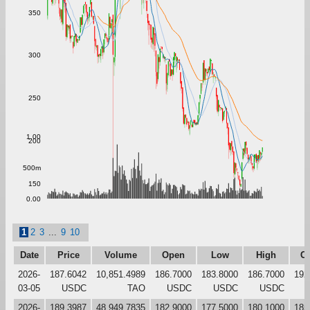
350
300
250
1.00
200
500m
150
0.00
1
2
3
...
9
10
Date
Price
Volume
Open
Low
High
Cl
2026-
187.6042
10,851.4989
186.7000
183.8000
186.7000
192
03-05
USDC
TAO
USDC
USDC
USDC
2026-
189.3987
48,949.7835
182.9000
177.5000
180.1000
185