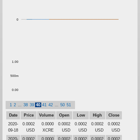
0
1.00
500m
0.00
1
2
...
38
39
40
41
42
...
50
51
Date
Price
Volume
Open
Low
High
Close
2020-
0.0002
0.0000
0.0002
0.0002
0.0002
0.0002
09-18
USD
XCRE
USD
USD
USD
USD
2020-
0.0002
0.0000
0.0002
0.0002
0.0002
0.0002