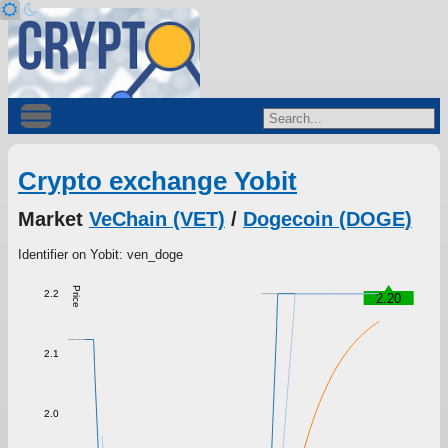
Crypto exchange Yobit
Market
VeChain (VET)
/
Dogecoin (DOGE)
Identifier on Yobit: ven_doge
Price
2.2
2.20
2.1
2.0