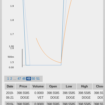
1.9
1.8
1.7
1.00
1.6
500m
1.5
0.00
1
2
...
47
48
49
50
51
Date
Price
Volume
Open
Low
High
Close
2019-
398.5585
0.0000
398.5585
398.5585
398.5585
398.558
06-21
DOGE
VET
DOGE
DOGE
DOGE
DOG
2019-
398.5585
0.0000
398.5585
398.5585
398.5585
398.558