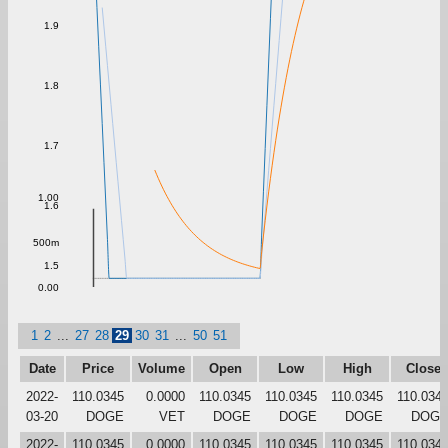
1.9
1.8
1.7
1.00
1.6
500m
1.5
0.00
1
2
...
27
28
29
30
31
...
50
51
Date
Price
Volume
Open
Low
High
Close
2022-
110.0345
0.0000
110.0345
110.0345
110.0345
110.034
03-20
DOGE
VET
DOGE
DOGE
DOGE
DOG
2022-
110.0345
0.0000
110.0345
110.0345
110.0345
110.034