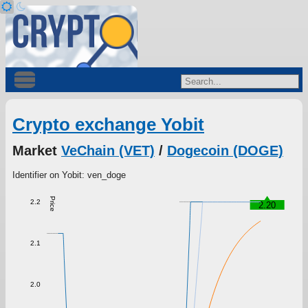
Crypto exchange Yobit
Market
VeChain (VET)
/
Dogecoin (DOGE)
Identifier on Yobit: ven_doge
Price
2.2
2.20
2.1
2.0