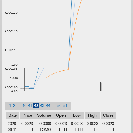
0.000120
0.000115
0.000110
1.00
0.000105
500m
0.000100
0.00
1
2
...
40
41
42
43
44
...
50
51
Date
Price
Volume
Open
Low
High
Close
2020-
0.0023
0.0000
0.0023
0.0023
0.0023
0.0023
06-11
ETH
TOMO
ETH
ETH
ETH
ETH