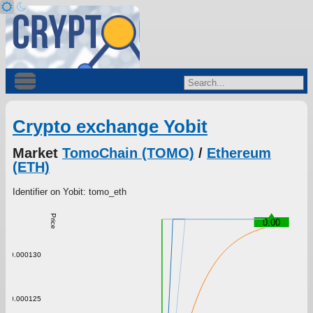
Crypto exchange Yobit
Market
TomoChain (TOMO)
/
Ethereum
(ETH)
Identifier on Yobit: tomo_eth
Price
0.00
0.000130
0.000125