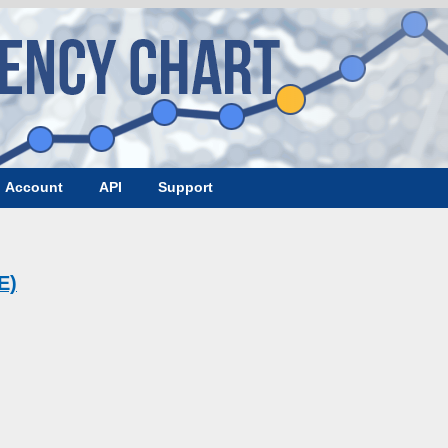
Account
API
Support
E)