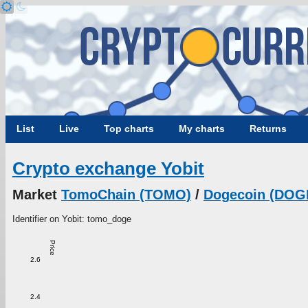
List
Live
Top charts
My charts
Returns
Crypto exchange Yobit
Market
TomoChain (TOMO)
/
Dogecoin (DOG
Identifier on Yobit: tomo_doge
Price
2.6
2.4