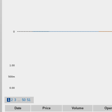
0
1.00
500m
0.00
1
2
3
...
50
51
Date
Price
Volume
Ope