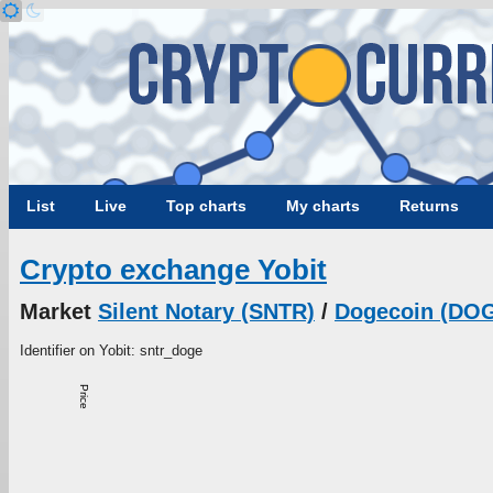
List
Live
Top charts
My charts
Returns
Crypto exchange Yobit
Market
Silent Notary (SNTR)
/
Dogecoin (DO
Identifier on Yobit: sntr_doge
Price