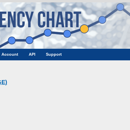
Account
API
Support
GE)