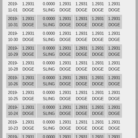
2019-
1.2931
0.0000
1.2931
1.2931
1.2931
1.2931
11-01
DOGE
SLING
DOGE
DOGE
DOGE
DOGE
2019-
1.2931
0.0000
1.2931
1.2931
1.2931
1.2931
10-31
DOGE
SLING
DOGE
DOGE
DOGE
DOGE
2019-
1.2931
0.0000
1.2931
1.2931
1.2931
1.2931
10-30
DOGE
SLING
DOGE
DOGE
DOGE
DOGE
2019-
1.2931
0.0000
1.2931
1.2931
1.2931
1.2931
10-29
DOGE
SLING
DOGE
DOGE
DOGE
DOGE
2019-
1.2931
0.0000
1.2931
1.2931
1.2931
1.2931
10-28
DOGE
SLING
DOGE
DOGE
DOGE
DOGE
2019-
1.2931
0.0000
1.2931
1.2931
1.2931
1.2931
10-26
DOGE
SLING
DOGE
DOGE
DOGE
DOGE
2019-
1.2931
0.0000
1.2931
1.2931
1.2931
1.2931
10-25
DOGE
SLING
DOGE
DOGE
DOGE
DOGE
2019-
1.2931
0.0000
1.2931
1.2931
1.2931
1.2931
10-24
DOGE
SLING
DOGE
DOGE
DOGE
DOGE
2019-
1.2931
0.0000
1.2931
1.2931
1.2931
1.2931
10-23
DOGE
SLING
DOGE
DOGE
DOGE
DOGE
2019-
1.2931
0.0000
1.2931
1.2931
1.2931
1.2931