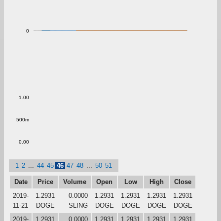
0
1.00
500m
0.00
1
2
...
44
45
46
47
48
...
50
51
Date
Price
Volume
Open
Low
High
Close
2019-
1.2931
0.0000
1.2931
1.2931
1.2931
1.2931
11-21
DOGE
SLING
DOGE
DOGE
DOGE
DOGE
2019-
1.2931
0.0000
1.2931
1.2931
1.2931
1.2931