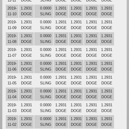
11-11
DOGE
SLING
DOGE
DOGE
DOGE
DOGE
2019-
1.2931
0.0000
1.2931
1.2931
1.2931
1.2931
11-10
DOGE
SLING
DOGE
DOGE
DOGE
DOGE
2019-
1.2931
0.0000
1.2931
1.2931
1.2931
1.2931
11-09
DOGE
SLING
DOGE
DOGE
DOGE
DOGE
2019-
1.2931
0.0000
1.2931
1.2931
1.2931
1.2931
11-08
DOGE
SLING
DOGE
DOGE
DOGE
DOGE
2019-
1.2931
0.0000
1.2931
1.2931
1.2931
1.2931
11-07
DOGE
SLING
DOGE
DOGE
DOGE
DOGE
2019-
1.2931
0.0000
1.2931
1.2931
1.2931
1.2931
11-06
DOGE
SLING
DOGE
DOGE
DOGE
DOGE
2019-
1.2931
0.0000
1.2931
1.2931
1.2931
1.2931
11-05
DOGE
SLING
DOGE
DOGE
DOGE
DOGE
2019-
1.2931
0.0000
1.2931
1.2931
1.2931
1.2931
11-04
DOGE
SLING
DOGE
DOGE
DOGE
DOGE
2019-
1.2931
0.0000
1.2931
1.2931
1.2931
1.2931
11-03
DOGE
SLING
DOGE
DOGE
DOGE
DOGE
2019-
1.2931
0.0000
1.2931
1.2931
1.2931
1.2931
11-02
DOGE
SLING
DOGE
DOGE
DOGE
DOGE