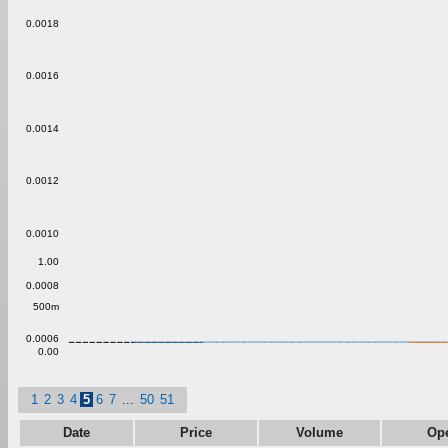
0.0018
0.0016
0.0014
0.0012
0.0010
1.00
0.0008
500m
0.0006
0.00
1
2
3
4
5
6
7
...
50
51
Date
Price
Volume
Op