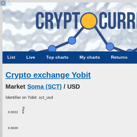
List
Live
Top charts
My charts
Returns
Crypto exchange Yobit
Market
Soma (SCT)
/ USD
Identifier on Yobit: sct_usd
Price
0.0022
0.0020