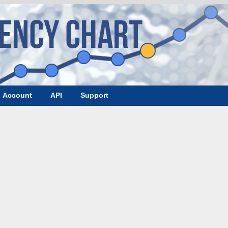
Account
API
Support