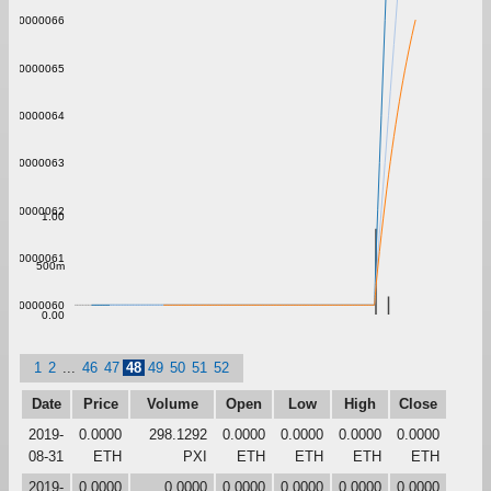
0.000000066
0.000000065
0.000000064
0.000000063
0.000000062
1.00
0.000000061
500m
0.000000060
0.00
1
2
...
46
47
48
49
50
51
52
Date
Price
Volume
Open
Low
High
Close
2019-
0.0000
298.1292
0.0000
0.0000
0.0000
0.0000
08-31
ETH
PXI
ETH
ETH
ETH
ETH
2019-
0.0000
0.0000
0.0000
0.0000
0.0000
0.0000