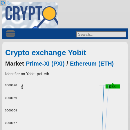
Crypto exchange Yobit
Market
Prime-XI (PXI)
/
Ethereum (ETH)
Identifier on Yobit: pxi_eth
Price
0.000000070
0.00
0.000000069
0.000000068
0.000000067