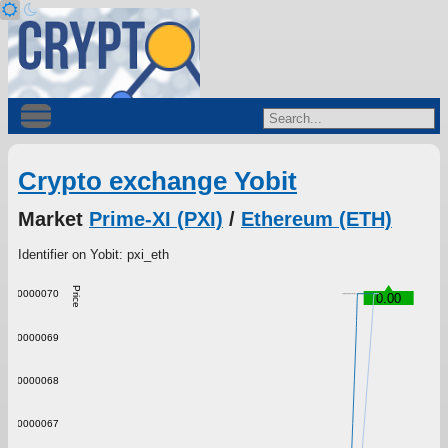
Crypto exchange Yobit
Market
Prime-XI (PXI)
/
Ethereum (ETH)
Identifier on Yobit: pxi_eth
Price
0.000000070
0.00
0.000000069
0.000000068
0.000000067