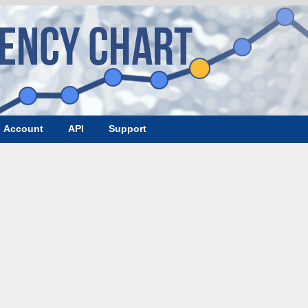
Account
API
Support