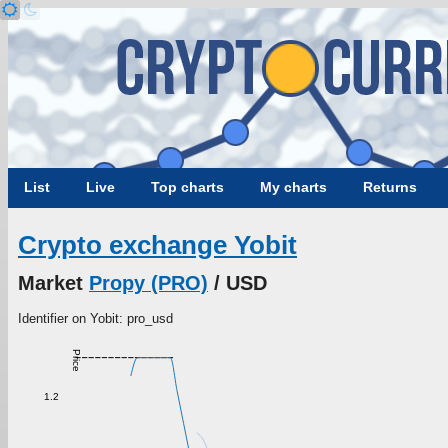
List
Live
Top charts
My charts
Returns
Crypto exchange Yobit
Market
Propy (PRO)
/ USD
Identifier on Yobit: pro_usd
Price
1.2