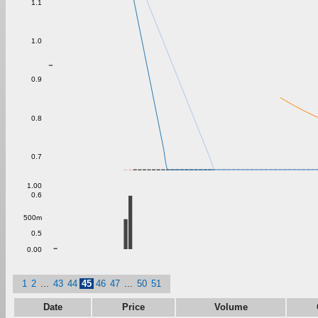
1.1
1.0
0.9
0.8
0.7
1.00
0.6
500m
0.5
0.00
1
2
...
43
44
45
46
47
...
50
51
Date
Price
Volume