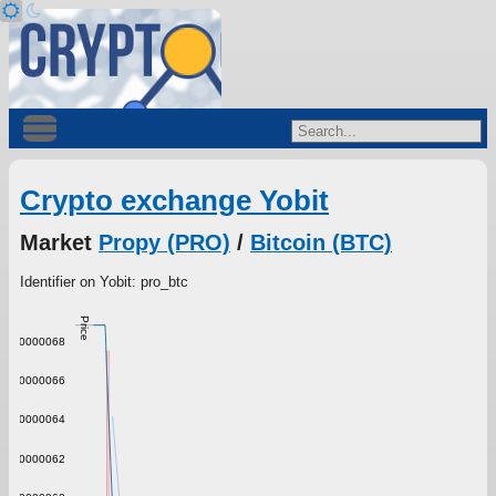
Crypto exchange Yobit
Market
Propy (PRO)
/
Bitcoin (BTC)
Identifier on Yobit: pro_btc
Price
0.0000068
0.0000066
0.0000064
0.0000062