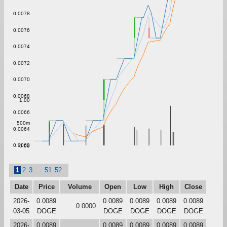
0.0078
0.0076
0.0074
0.0072
0.0070
0.0068
1.00
0.0066
500m
0.0064
0.0062
0.00
1
2
3
...
51
52
Date
Price
Volume
Open
Low
High
Close
2026-
0.0089
0.0089
0.0089
0.0089
0.0089
0.0000
03-05
DOGE
DOGE
DOGE
DOGE
DOGE
2026-
0.0089
0.0089
0.0089
0.0089
0.0089