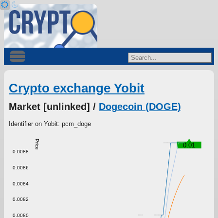
Crypto exchange Yobit
Market [unlinked] /
Dogecoin (DOGE)
Identifier on Yobit: pcm_doge
Price
0.01
0.0088
0.0086
0.0084
0.0082
0.0080