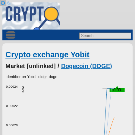
Crypto exchange Yobit
Market [unlinked] /
Dogecoin (DOGE)
Identifier on Yobit: oldgr_doge
0.00024
Price
0.00
0.00022
0.00020