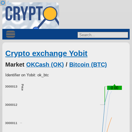
Crypto exchange Yobit
Market
OKCash (OK)
/
Bitcoin (BTC)
Identifier on Yobit: ok_btc
Price
0.00000013
0.00
0.00000012
0.00000011