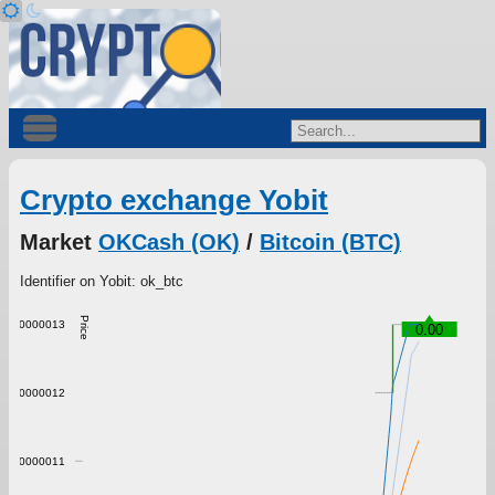
Crypto exchange Yobit
Market
OKCash (OK)
/
Bitcoin (BTC)
Identifier on Yobit: ok_btc
Price
0.00000013
0.00
0.00000012
0.00000011