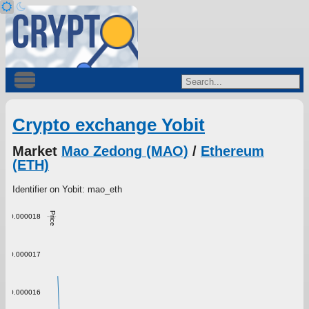
Crypto exchange Yobit
Market
Mao Zedong (MAO)
/
Ethereum
(ETH)
Identifier on Yobit: mao_eth
Price
0.000018
0.000017
0.000016