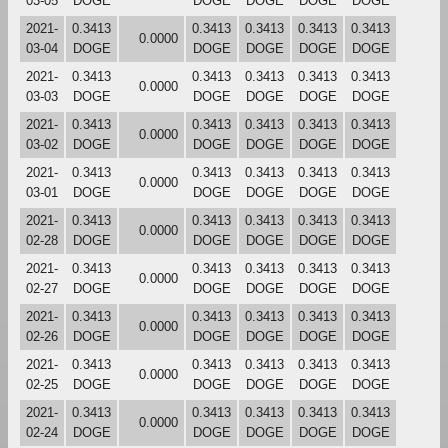
03-05
DOGE
DOGE
DOGE
DOGE
DOGE
2021-
0.3413
0.3413
0.3413
0.3413
0.3413
0.0000
03-04
DOGE
DOGE
DOGE
DOGE
DOGE
2021-
0.3413
0.3413
0.3413
0.3413
0.3413
0.0000
03-03
DOGE
DOGE
DOGE
DOGE
DOGE
2021-
0.3413
0.3413
0.3413
0.3413
0.3413
0.0000
03-02
DOGE
DOGE
DOGE
DOGE
DOGE
2021-
0.3413
0.3413
0.3413
0.3413
0.3413
0.0000
03-01
DOGE
DOGE
DOGE
DOGE
DOGE
2021-
0.3413
0.3413
0.3413
0.3413
0.3413
0.0000
02-28
DOGE
DOGE
DOGE
DOGE
DOGE
2021-
0.3413
0.3413
0.3413
0.3413
0.3413
0.0000
02-27
DOGE
DOGE
DOGE
DOGE
DOGE
2021-
0.3413
0.3413
0.3413
0.3413
0.3413
0.0000
02-26
DOGE
DOGE
DOGE
DOGE
DOGE
2021-
0.3413
0.3413
0.3413
0.3413
0.3413
0.0000
02-25
DOGE
DOGE
DOGE
DOGE
DOGE
2021-
0.3413
0.3413
0.3413
0.3413
0.3413
0.0000
02-24
DOGE
DOGE
DOGE
DOGE
DOGE