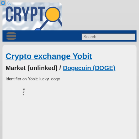
Crypto exchange Yobit
Market [unlinked] /
Dogecoin (DOGE)
Identifier on Yobit: lucky_doge
Price