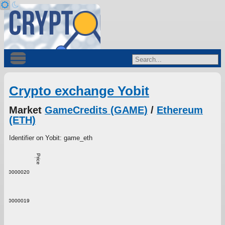
Crypto exchange Yobit
Market
GameCredits (GAME)
/
Ethereum
(ETH)
Identifier on Yobit: game_eth
Price
0.0000020
0.0000019