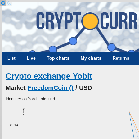
List
Live
Top charts
My charts
Returns
Crypto exchange Yobit
Market
FreedomCoin ()
/ USD
Identifier on Yobit: frdc_usd
Price
0.014