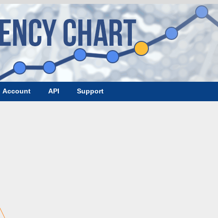
Account
API
Support