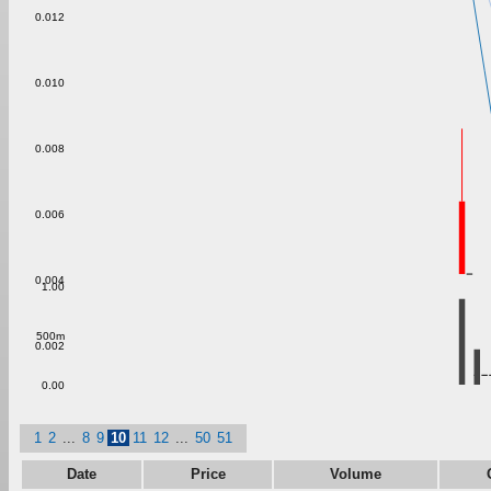
0.012
0.010
0.008
0.006
0.004
1.00
500m
0.002
0.00
1
2
...
8
9
10
11
12
...
50
51
Date
Price
Volume