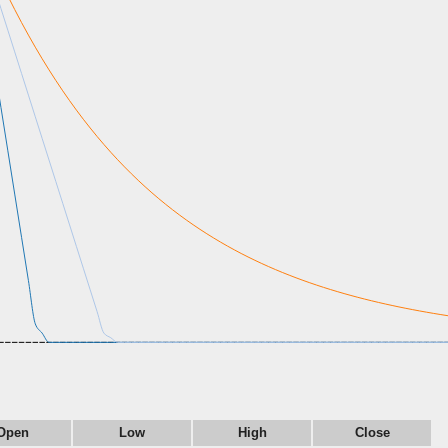
Open
Low
High
Close