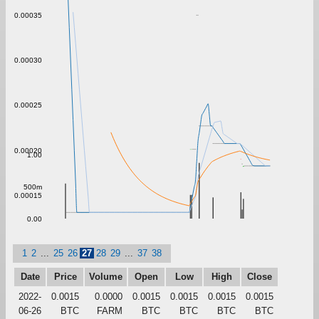
0.00035
0.00030
0.00025
0.00020
1.00
500m
0.00015
0.00
1
2
...
25
26
27
28
29
...
37
38
Date
Price
Volume
Open
Low
High
Close
2022-
0.0015
0.0000
0.0015
0.0015
0.0015
0.0015
06-26
BTC
FARM
BTC
BTC
BTC
BTC