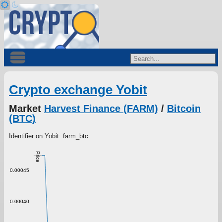
Crypto exchange Yobit
Market
Harvest Finance (FARM)
/
Bitcoin
(BTC)
Identifier on Yobit: farm_btc
Price
0.00045
0.00040