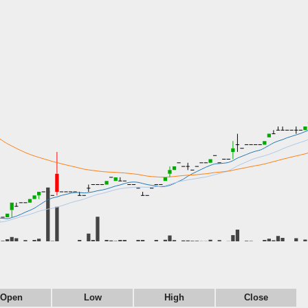
Open
Low
High
Close