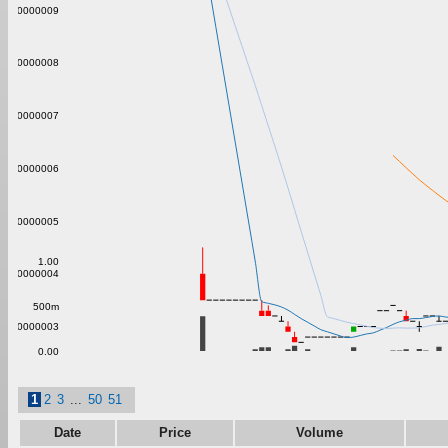
0.0000009
0.0000008
0.0000007
0.0000006
0.0000005
1.00
0.0000004
500m
0.0000003
0.00
1
2
3
...
50
51
Date
Price
Volume