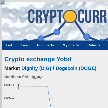
List
Live
Top charts
My charts
Returns
Crypto exchange Yobit
Market
Dignity (DIG)
/
Dogecoin (DOGE)
Identifier on Yobit: dig_doge
0.0000011
Price
0.0000010