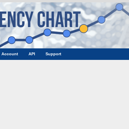
Account
API
Support