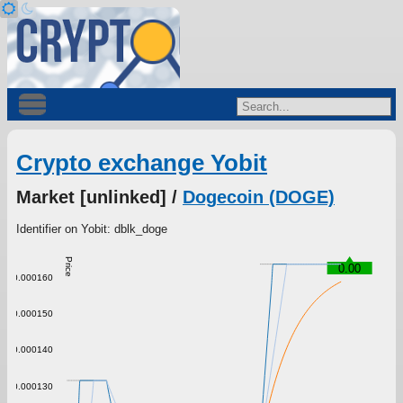
Crypto exchange Yobit
Market [unlinked] /
Dogecoin (DOGE)
Identifier on Yobit: dblk_doge
Price
0.00
0.000160
0.000150
0.000140
0.000130