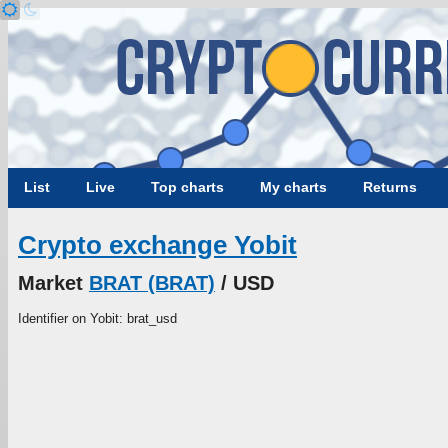
List
Live
Top charts
My charts
Returns
Crypto exchange Yobit
Market
BRAT (BRAT)
/ USD
Identifier on Yobit: brat_usd