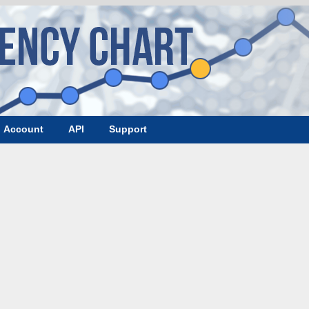
Account
API
Support