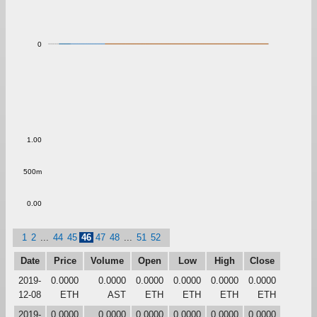
0
1.00
500m
0.00
1
2
...
44
45
46
47
48
...
51
52
Date
Price
Volume
Open
Low
High
Close
2019-
0.0000
0.0000
0.0000
0.0000
0.0000
0.0000
12-08
ETH
AST
ETH
ETH
ETH
ETH
2019-
0.0000
0.0000
0.0000
0.0000
0.0000
0.0000