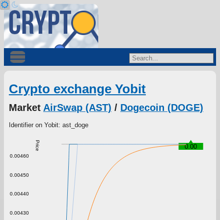
Crypto exchange Yobit
Market
AirSwap (AST)
/
Dogecoin (DOGE)
Identifier on Yobit: ast_doge
Price
0.00
0.00460
0.00450
0.00440
0.00430