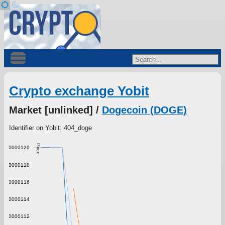
Crypto exchange Yobit
Market [unlinked] /
Dogecoin (DOGE)
Identifier on Yobit: 404_doge
Price
0.0000120
0.0000118
0.0000116
0.0000114
0.0000112