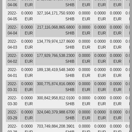
04-06
EUR
SHIB
EUR
EUR
EUR
E
2022-
0.0000
327,164,171,750.9300
0.0000
0.0000
0.0000
0.0
04-05
EUR
SHIB
EUR
EUR
EUR
E
2022-
0.0000
217,116,068,865.6800
0.0000
0.0000
0.0000
0.0
04-04
EUR
SHIB
EUR
EUR
EUR
E
2022-
0.0000
134,779,974,127.8600
0.0000
0.0000
0.0000
0.0
04-03
EUR
SHIB
EUR
EUR
EUR
E
2022-
0.0000
177,929,766,538.2300
0.0000
0.0000
0.0000
0.0
04-02
EUR
SHIB
EUR
EUR
EUR
E
2022-
0.0000
189,138,419,548.3400
0.0000
0.0000
0.0000
0.0
04-01
EUR
SHIB
EUR
EUR
EUR
E
2022-
0.0000
300,775,874,816.0800
0.0000
0.0000
0.0000
0.0
03-31
EUR
SHIB
EUR
EUR
EUR
E
2022-
0.0000
300,842,958,812.0100
0.0000
0.0000
0.0000
0.0
03-30
EUR
SHIB
EUR
EUR
EUR
E
2022-
0.0000
324,040,379,988.6700
0.0000
0.0000
0.0000
0.0
03-29
EUR
SHIB
EUR
EUR
EUR
E
2022-
0.0000
703,749,884,208.3901
0.0000
0.0000
0.0000
0.0