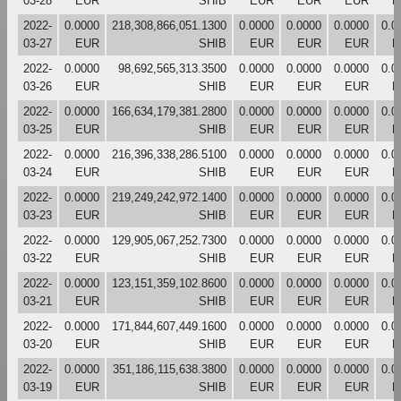
03-28
EUR
SHIB
EUR
EUR
EUR
E
2022-
0.0000
218,308,866,051.1300
0.0000
0.0000
0.0000
0.0
03-27
EUR
SHIB
EUR
EUR
EUR
E
2022-
0.0000
98,692,565,313.3500
0.0000
0.0000
0.0000
0.0
03-26
EUR
SHIB
EUR
EUR
EUR
E
2022-
0.0000
166,634,179,381.2800
0.0000
0.0000
0.0000
0.0
03-25
EUR
SHIB
EUR
EUR
EUR
E
2022-
0.0000
216,396,338,286.5100
0.0000
0.0000
0.0000
0.0
03-24
EUR
SHIB
EUR
EUR
EUR
E
2022-
0.0000
219,249,242,972.1400
0.0000
0.0000
0.0000
0.0
03-23
EUR
SHIB
EUR
EUR
EUR
E
2022-
0.0000
129,905,067,252.7300
0.0000
0.0000
0.0000
0.0
03-22
EUR
SHIB
EUR
EUR
EUR
E
2022-
0.0000
123,151,359,102.8600
0.0000
0.0000
0.0000
0.0
03-21
EUR
SHIB
EUR
EUR
EUR
E
2022-
0.0000
171,844,607,449.1600
0.0000
0.0000
0.0000
0.0
03-20
EUR
SHIB
EUR
EUR
EUR
E
2022-
0.0000
351,186,115,638.3800
0.0000
0.0000
0.0000
0.0
03-19
EUR
SHIB
EUR
EUR
EUR
E