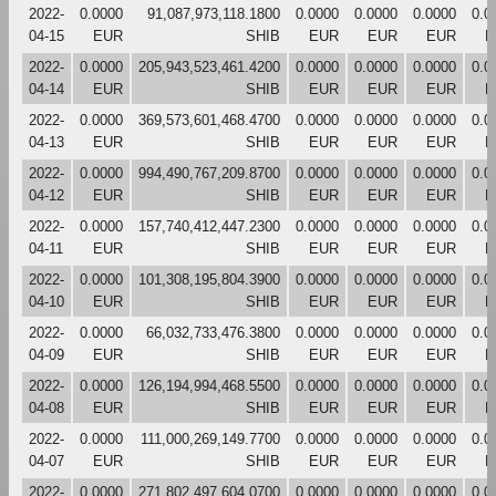
2022-
0.0000
91,087,973,118.1800
0.0000
0.0000
0.0000
0.0
04-15
EUR
SHIB
EUR
EUR
EUR
E
2022-
0.0000
205,943,523,461.4200
0.0000
0.0000
0.0000
0.0
04-14
EUR
SHIB
EUR
EUR
EUR
E
2022-
0.0000
369,573,601,468.4700
0.0000
0.0000
0.0000
0.0
04-13
EUR
SHIB
EUR
EUR
EUR
E
2022-
0.0000
994,490,767,209.8700
0.0000
0.0000
0.0000
0.0
04-12
EUR
SHIB
EUR
EUR
EUR
E
2022-
0.0000
157,740,412,447.2300
0.0000
0.0000
0.0000
0.0
04-11
EUR
SHIB
EUR
EUR
EUR
E
2022-
0.0000
101,308,195,804.3900
0.0000
0.0000
0.0000
0.0
04-10
EUR
SHIB
EUR
EUR
EUR
E
2022-
0.0000
66,032,733,476.3800
0.0000
0.0000
0.0000
0.0
04-09
EUR
SHIB
EUR
EUR
EUR
E
2022-
0.0000
126,194,994,468.5500
0.0000
0.0000
0.0000
0.0
04-08
EUR
SHIB
EUR
EUR
EUR
E
2022-
0.0000
111,000,269,149.7700
0.0000
0.0000
0.0000
0.0
04-07
EUR
SHIB
EUR
EUR
EUR
E
2022-
0.0000
271,802,497,604.0700
0.0000
0.0000
0.0000
0.0