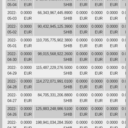
05-04
EUR
SHIB
EUR
EUR
EUR
E
2022-
0.0000
66,343,967,445.8900
0.0000
0.0000
0.0000
0.0
05-03
EUR
SHIB
EUR
EUR
EUR
E
2022-
0.0000
90,432,945,125.3900
0.0000
0.0000
0.0000
0.0
05-02
EUR
SHIB
EUR
EUR
EUR
E
2022-
0.0000
110,705,775,902.3800
0.0000
0.0000
0.0000
0.0
05-01
EUR
SHIB
EUR
EUR
EUR
E
2022-
0.0000
98,015,568,922.2600
0.0000
0.0000
0.0000
0.0
04-30
EUR
SHIB
EUR
EUR
EUR
E
2022-
0.0000
115,487,229,276.5000
0.0000
0.0000
0.0000
0.0
04-29
EUR
SHIB
EUR
EUR
EUR
E
2022-
0.0000
114,272,071,991.0100
0.0000
0.0000
0.0000
0.0
04-28
EUR
SHIB
EUR
EUR
EUR
E
2022-
0.0000
84,705,331,206.8800
0.0000
0.0000
0.0000
0.0
04-27
EUR
SHIB
EUR
EUR
EUR
E
2022-
0.0000
125,883,248,986.5100
0.0000
0.0000
0.0000
0.0
04-26
EUR
SHIB
EUR
EUR
EUR
E
2022-
0.0000
198,941,034,284.3500
0.0000
0.0000
0.0000
0.0