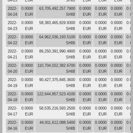
04-25
EUR
SHIB
EUR
EUR
EUR
E
2022-
0.0000
63,705,492,257.7900
0.0000
0.0000
0.0000
0.0
04-24
EUR
SHIB
EUR
EUR
EUR
E
2022-
0.0000
58,383,465,829.9300
0.0000
0.0000
0.0000
0.0
04-23
EUR
SHIB
EUR
EUR
EUR
E
2022-
0.0000
64,962,036,193.5100
0.0000
0.0000
0.0000
0.0
04-22
EUR
SHIB
EUR
EUR
EUR
E
2022-
0.0000
89,250,391,990.4900
0.0000
0.0000
0.0000
0.0
04-21
EUR
SHIB
EUR
EUR
EUR
E
2022-
0.0000
110,704,022,382.6700
0.0000
0.0000
0.0000
0.0
04-20
EUR
SHIB
EUR
EUR
EUR
E
2022-
0.0000
90,427,375,845.3600
0.0000
0.0000
0.0000
0.0
04-19
EUR
SHIB
EUR
EUR
EUR
E
2022-
0.0000
122,644,857,523.4100
0.0000
0.0000
0.0000
0.0
04-18
EUR
SHIB
EUR
EUR
EUR
E
2022-
0.0000
58,535,216,593.2500
0.0000
0.0000
0.0000
0.0
04-17
EUR
SHIB
EUR
EUR
EUR
E
2022-
0.0000
44,911,612,088.5400
0.0000
0.0000
0.0000
0.0
04-16
EUR
SHIB
EUR
EUR
EUR
E