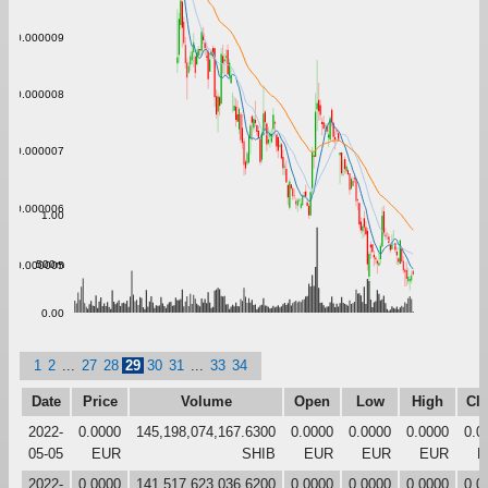
0.000009
0.000008
0.000007
0.000006
1.00
500m
0.000005
0.00
1
2
...
27
28
29
30
31
...
33
34
Date
Price
Volume
Open
Low
High
Cl
2022-
0.0000
145,198,074,167.6300
0.0000
0.0000
0.0000
0.0
05-05
EUR
SHIB
EUR
EUR
EUR
E
2022-
0.0000
141,517,623,036.6200
0.0000
0.0000
0.0000
0.0