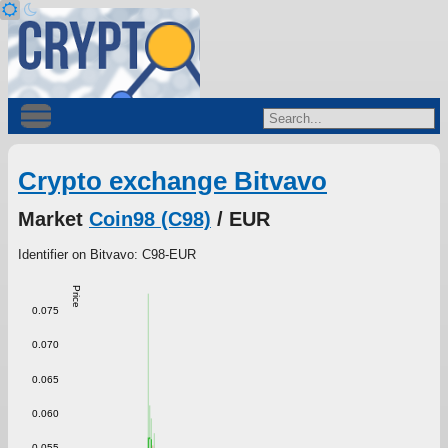
Crypto exchange Bitvavo
Market
Coin98 (C98)
/ EUR
Identifier on Bitvavo: C98-EUR
Price
0.075
0.070
0.065
0.060
0.055