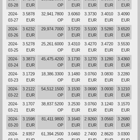
03-28
EUR
OP
EUR
EUR
EUR
EUR
2024-
3.5878
32,941.7800
3.6060
3.3730
3.4010
3.4090
03-27
EUR
OP
EUR
EUR
EUR
EUR
2024-
3.6232
29,974.7000
3.5720
3.5100
3.5280
3.6520
03-26
EUR
OP
EUR
EUR
EUR
EUR
2024-
3.5278
25,261.6000
3.4310
3.4270
3.4720
3.5530
03-25
EUR
OP
EUR
EUR
EUR
EUR
2024-
3.3873
45,475.4200
3.1730
3.1270
3.1280
3.4360
03-24
EUR
OP
EUR
EUR
EUR
EUR
2024-
3.1729
18,386.3300
3.1480
3.0760
3.0830
3.2280
03-23
EUR
OP
EUR
EUR
EUR
EUR
2024-
3.2122
54,512.1500
3.1530
3.0690
3.0930
3.1210
03-22
EUR
OP
EUR
EUR
EUR
EUR
2024-
3.1707
38,837.5200
3.2530
3.0760
3.1240
3.1570
03-21
EUR
OP
EUR
EUR
EUR
EUR
2024-
3.1598
81,411.9800
3.1640
2.9260
3.0560
3.2680
03-20
EUR
OP
EUR
EUR
EUR
EUR
2024-
2.9357
61,394.2500
3.0460
2.7400
2.8620
3.0300