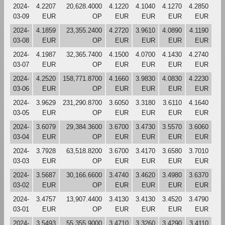
2024-
4.2207
20,628.4000
4.1220
4.1040
4.1270
4.2850
03-09
EUR
OP
EUR
EUR
EUR
EUR
2024-
4.1859
23,355.2400
4.2720
3.9610
4.0890
4.1190
03-08
EUR
OP
EUR
EUR
EUR
EUR
2024-
4.1987
32,365.7400
4.1500
4.0700
4.1430
4.2740
03-07
EUR
OP
EUR
EUR
EUR
EUR
2024-
4.2520
158,771.8700
4.1660
3.9830
4.0830
4.2230
03-06
EUR
OP
EUR
EUR
EUR
EUR
2024-
3.9629
231,290.8700
3.6050
3.3180
3.6110
4.1640
03-05
EUR
OP
EUR
EUR
EUR
EUR
2024-
3.6079
29,384.3600
3.6700
3.4730
3.5570
3.6060
03-04
EUR
OP
EUR
EUR
EUR
EUR
2024-
3.7928
63,518.8200
3.6700
3.4170
3.6580
3.7010
03-03
EUR
OP
EUR
EUR
EUR
EUR
2024-
3.5687
30,166.6600
3.4740
3.4620
3.4980
3.6370
03-02
EUR
OP
EUR
EUR
EUR
EUR
2024-
3.4757
13,907.4400
3.4130
3.4130
3.4520
3.4790
03-01
EUR
OP
EUR
EUR
EUR
EUR
2024-
3.5493
55,355.9000
3.4710
3.3260
3.4290
3.4110