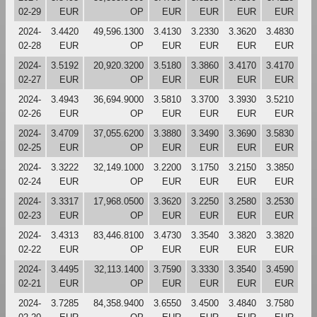
02-29
EUR
OP
EUR
EUR
EUR
EUR
2024-
3.4420
49,596.1300
3.4130
3.2330
3.3620
3.4830
02-28
EUR
OP
EUR
EUR
EUR
EUR
2024-
3.5192
20,920.3200
3.5180
3.3860
3.4170
3.4170
02-27
EUR
OP
EUR
EUR
EUR
EUR
2024-
3.4943
36,694.9000
3.5810
3.3700
3.3930
3.5210
02-26
EUR
OP
EUR
EUR
EUR
EUR
2024-
3.4709
37,055.6200
3.3880
3.3490
3.3690
3.5830
02-25
EUR
OP
EUR
EUR
EUR
EUR
2024-
3.3222
32,149.1000
3.2200
3.1750
3.2150
3.3850
02-24
EUR
OP
EUR
EUR
EUR
EUR
2024-
3.3317
17,968.0500
3.3620
3.2250
3.2580
3.2530
02-23
EUR
OP
EUR
EUR
EUR
EUR
2024-
3.4313
83,446.8100
3.4730
3.3540
3.3820
3.3820
02-22
EUR
OP
EUR
EUR
EUR
EUR
2024-
3.4495
32,113.1400
3.7590
3.3330
3.3540
3.4590
02-21
EUR
OP
EUR
EUR
EUR
EUR
2024-
3.7285
84,358.9400
3.6550
3.4500
3.4840
3.7580