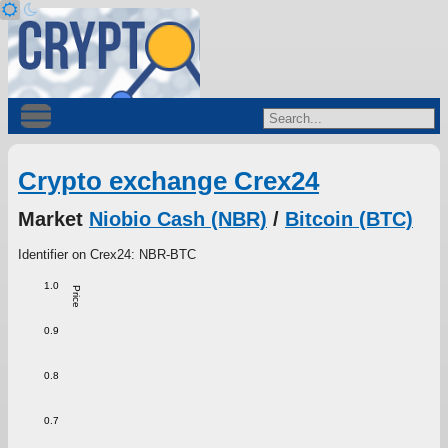
Crypto exchange Crex24
Market
Niobio Cash (NBR)
/
Bitcoin (BTC)
Identifier on Crex24: NBR-BTC
1.0
Price
0.9
0.8
0.7